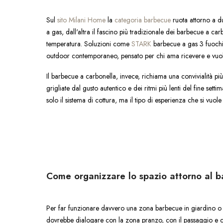
Sul
sito Milani Home
la
categoria barbecue
ruota attorno a d
a gas, dall'altra il fascino più tradizionale dei barbecue a carb
temperatura. Soluzioni come
STARK
barbecue a gas 3 fuochi
outdoor contemporaneo, pensato per chi ama ricevere e vuol
Il barbecue a carbonella, invece, richiama una convivialità pi
grigliate dal gusto autentico e dei ritmi più lenti del fine setti
solo il sistema di cottura, ma il tipo di esperienza che si vuole
Come organizzare lo spazio attorno al 
Per far funzionare davvero una zona barbecue in giardino o in
dovrebbe dialogare con la zona pranzo, con il passaggio e co