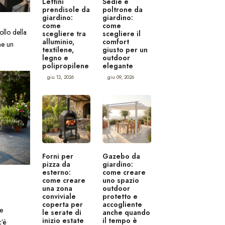
Lettini
Sedie e
prendisole da
poltrone da
giardino:
giardino:
come
come
ollo della
scegliere tra
scegliere il
alluminio,
comfort
ne un
textilene,
giusto per un
legno e
outdoor
polipropilene
elegante
giu 12, 2026
giu 09, 2026
Forni per
Gazebo da
pizza da
giardino:
esterno:
come creare
come creare
uno spazio
una zona
outdoor
conviviale
protetto e
coperta per
accogliente
e
le serate di
anche quando
inizio estate
il tempo è
c’è