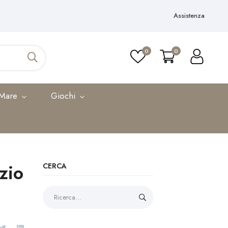
Assistenza
0
0
 Mare
Giochi
zio
CERCA