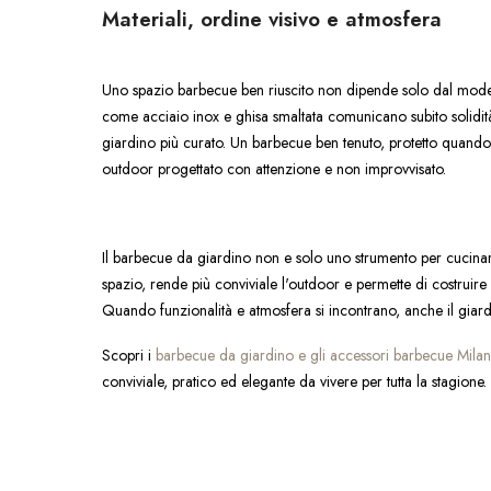
Materiali, ordine visivo e atmosfera
Uno spazio barbecue ben riuscito non dipende solo dal modello
come acciaio inox e ghisa smaltata comunicano subito solidità
giardino più curato. Un barbecue ben tenuto, protetto quando 
outdoor progettato con attenzione e non improvvisato.
Il barbecue da giardino non e solo uno strumento per cucinare
spazio, rende più conviviale l'outdoor e permette di costruire
Quando funzionalità e atmosfera si incontrano, anche il giard
Scopri i
barbecue da giardino e gli accessori barbecue Mila
conviviale, pratico ed elegante da vivere per tutta la stagione.