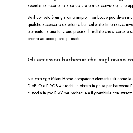
abbastanza respiro tra area cottura e area conviviale, tutto ap
Se il contesto è un giardino ampio, il barbecue può diventare 
qualche accessorio da esterno ben calibrato. In terrazzo, i
elemento ha una funzione precisa. Il risultato che si cerca è s
pronto ad accogliere gli ospiti.
Gli accessori barbecue che migliorano co
Nel catalogo Milani Home compaiono elementi utili come la g
DIABLO e PIROS 4 fuochi, la piastra in ghisa per barbecue 
custodia in pvc PIVY per barbecue e il grembiule con attrezz