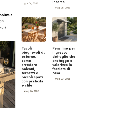
incerto
giu 04, 2026
mag 28, 2026
 sedute e
gni
e già
Tavoli
Pensiline per
pieghevoli da
ingresso: il
esterno:
dettaglio che
come
protegge e
arredare
valorizza la
balconi,
facciata di
terrazzi e
casa
piccoli spazi
mag 20, 2026
con praticità
e stile
mag 25, 2026