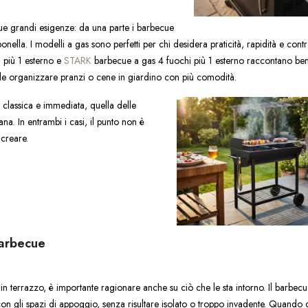
ue grandi esigenze: da una parte i barbecue
onella. I modelli a gas sono perfetti per chi desidera praticità, rapidità e contr
 più 1 esterno e
STARK
barbecue a gas 4 fuochi più 1 esterno raccontano be
e organizzare pranzi o cene in giardino con più comodità.
ù classica e immediata, quella delle
mana. In entrambi i casi, il punto non è
 creare.
barbecue
 terrazzo, è importante ragionare anche su ciò che le sta intorno. Il barbecu
n gli spazi di appoggio, senza risultare isolato o troppo invadente. Quando 