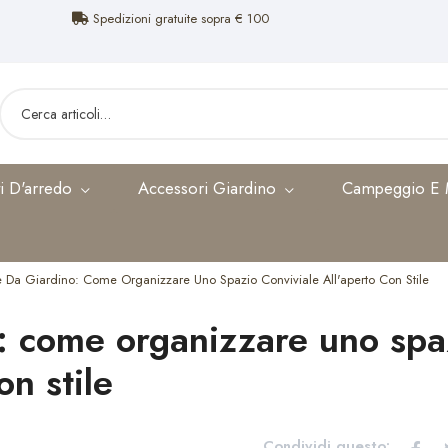
Spedizioni gratuite sopra € 100
Resi garantiti entro 14 giorni
Acquisti sicuri con carta, bonifico, Paypal e Klarna
i D'arredo
Accessori Giardino
Campeggio E
izio clienti attivo dal Lunedì al Venerdì 09.00-12.30/14.00-18.00
Spedizioni gratuite sopra € 100
 Da Giardino: Come Organizzare Uno Spazio Conviviale All'aperto Con Stile
: come organizzare uno spa
on stile
Condividi questo: