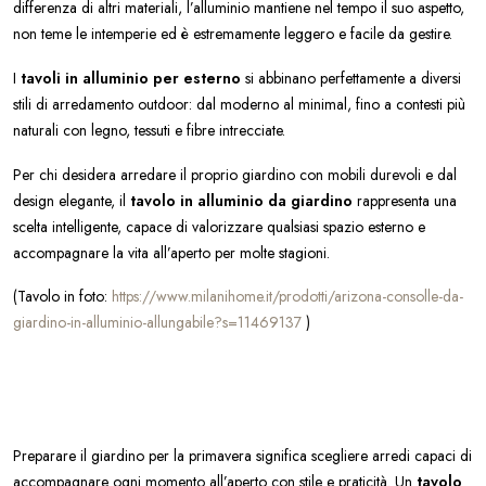
differenza di altri materiali, l’alluminio mantiene nel tempo il suo aspetto,
non teme le intemperie ed è estremamente leggero e facile da gestire.
I
tavoli in alluminio per esterno
si abbinano perfettamente a diversi
stili di arredamento outdoor: dal moderno al minimal, fino a contesti più
naturali con legno, tessuti e fibre intrecciate.
Per chi desidera arredare il proprio giardino con mobili durevoli e dal
design elegante, il
tavolo in alluminio da giardino
rappresenta una
scelta intelligente, capace di valorizzare qualsiasi spazio esterno e
accompagnare la vita all’aperto per molte stagioni.
(Tavolo in foto:
https://www.milanihome.it/prodotti/arizona-consolle-da-
giardino-in-alluminio-allungabile?s=11469137
)
Preparare il giardino per la primavera significa scegliere arredi capaci di
accompagnare ogni momento all’aperto con stile e praticità. Un
tavolo