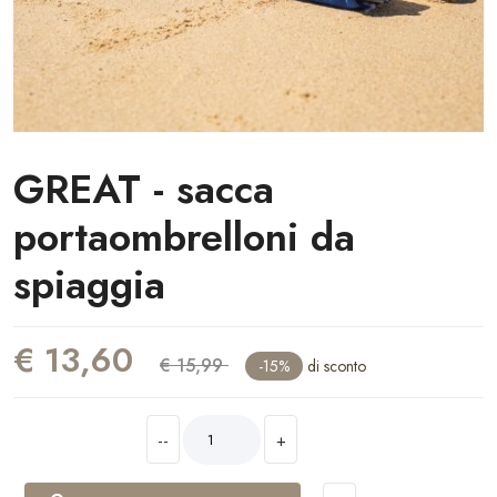
GREAT - sacca
portaombrelloni da
spiaggia
€ 13,60
€ 15,99
-15%
di sconto
--
+