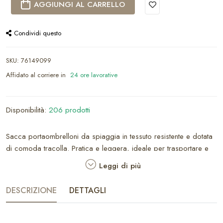
AGGIUNGI AL CARRELLO
Condividi questo
SKU
:
76149099
Affidato al corriere in
24 ore lavorative
Disponibilità:
206 prodotti
Sacca portaombrelloni da spiaggia in tessuto resistente e dotata
di comoda tracolla. Pratica e leggera, ideale per trasportare e
proteggere l’ombrellone durante gli spostamenti o il rimessaggio.
Leggi di più
DESCRIZIONE
DETTAGLI